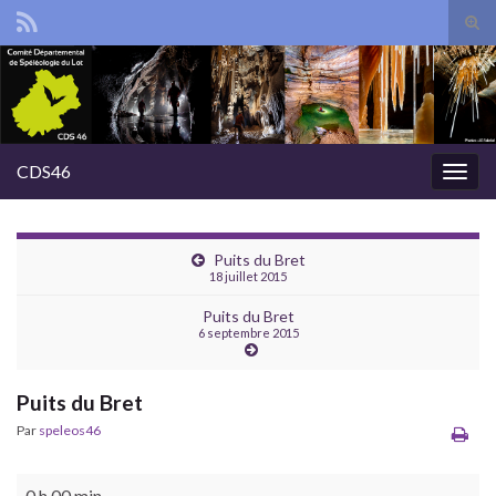
Tog
sear
Search for:
for
CDS46
Togg
navig
Puits du Bret
18 juillet 2015
Puits du Bret
6 septembre 2015
Puits du Bret
Par
speleos46
Puits du Bret
0 h 00 min