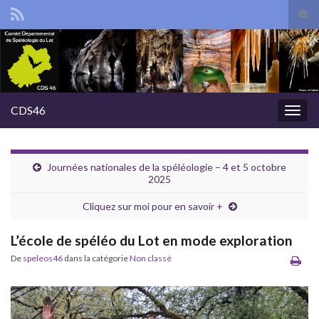
Tog
sear
Search for:
for
CDS46
Togg
navig
Journées nationales de la spéléologie – 4 et 5 octobre
2025
Cliquez sur moi pour en savoir +
L’école de spéléo du Lot en mode exploration
De
speleos46
dans la catégorie
Non classé