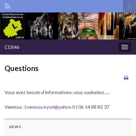
Tog
sear
Search for:
for
CDS46
Togg
navig
Questions
Vous avez besoin d’informations, vous souhaitez…..
Vanessa : (
vanessa.kysel@yahoo.fr
) 06 14 88 82 37
NEWS