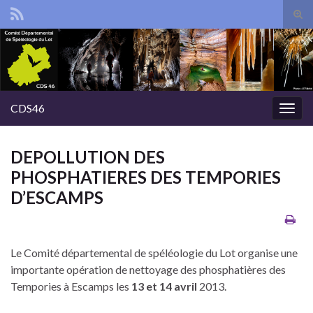
Tog
sear
Search for:
for
CDS46
Togg
navig
DEPOLLUTION DES
PHOSPHATIERES DES TEMPORIES
D’ESCAMPS
Le Comité départemental de spéléologie du Lot organise une
importante opération de nettoyage des phosphatières des
Tempories à Escamps les
13 et 14 avril
2013.