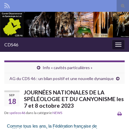
Tog
sear
Search for:
for
CDS46
Togg
navig
Info « cavités particulières »
AG du CDS 46 : un bilan positif et une nouvelle dynamique
JOURNÉES NATIONALES DE LA
SEP
SPÉLÉOLOGIE ET DU CANYONISME les
18
7 et 8 octobre 2023
De
speleos46
dans la catégorie
NEWS
Comme tous les ans, la Fédération française de