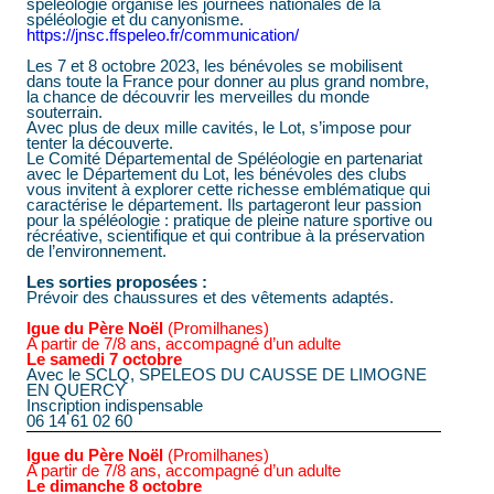
spéléologie organise les journées nationales de la
spéléologie et du canyonisme.
https://jnsc.ffspeleo.fr/communication/
Les 7 et 8 octobre 2023, les bénévoles se mobilisent
dans toute la France pour donner au plus grand nombre,
la chance de découvrir les merveilles du monde
souterrain.
Avec plus de deux mille cavités, le Lot, s’impose pour
tenter la découverte.
Le Comité Départemental de Spéléologie en partenariat
avec le Département du Lot, les bénévoles des clubs
vous invitent à explorer cette richesse emblématique qui
caractérise le département. Ils partageront leur passion
pour la spéléologie : pratique de pleine nature sportive ou
récréative, scientifique et qui contribue à la préservation
de l’environnement.
Les sorties proposées :
Prévoir des chaussures et des vêtements adaptés.
Igue du Père Noël
(Promilhanes)
A partir de 7/8 ans, accompagné d’un adulte
Le samedi 7 octobre
Avec le SCLQ, SPELEOS DU CAUSSE DE LIMOGNE
EN QUERCY
Inscription indispensable
06 14 61 02 60
Igue du Père Noël
(Promilhanes)
A partir de 7/8 ans, accompagné d’un adulte
Le dimanche 8 octobre