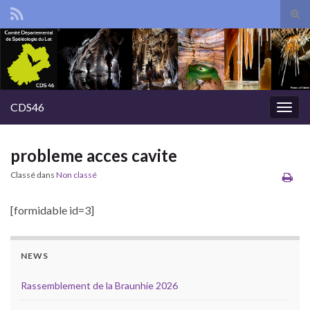
Tog
sear
Search for:
for
CDS46
Togg
navig
probleme acces cavite
Classé dans
Non classé
[formidable id=3]
NEWS
Rassemblement de la Braunhie 2026