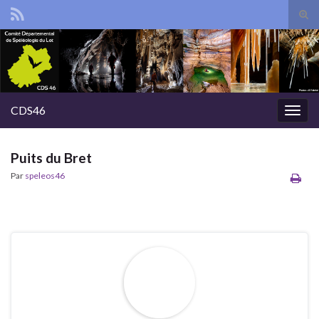
Tog
sear
Search for:
for
CDS46
Togg
navig
Puits du Bret
Par
speleos46