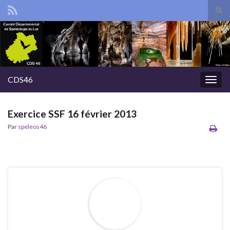
Tog
sear
Search for:
for
CDS46
Togg
navig
Exercice SSF 16 février 2013
Par
speleos46