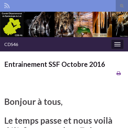
Tog
sear
Search for:
for
CDS46
Togg
navig
Entrainement SSF Octobre 2016
Bonjour à tous,
Le temps passe et nous voilà