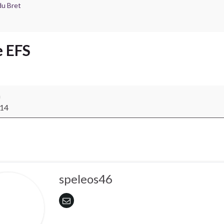
du Bret
e EFS
n
014
speleos46