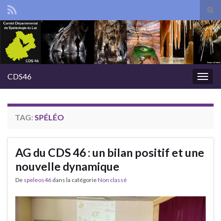
Tog
sear
Search for:
for
CDS46
Togg
navig
TAG:
SPÉLÉO
AG du CDS 46 : un bilan positif et une
nouvelle dynamique
De
speleos46
dans la catégorie
Non classé