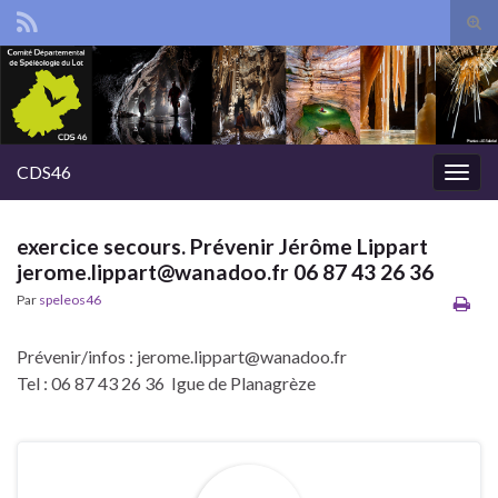
Tog
sear
Search for:
for
CDS46
Togg
navig
exercice secours. Prévenir Jérôme Lippart
jerome.lippart@wanadoo.fr 06 87 43 26 36
Par
speleos46
Prévenir/infos : jerome.lippart@wanadoo.fr
Tel : 06 87 43 26 36 Igue de Planagrèze