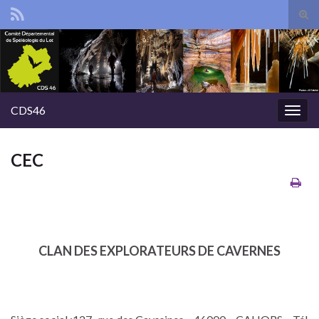
Tog
sear
Search for:
for
CDS46
Togg
navig
CEC
CLAN DES EXPLORATEURS DE CAVERNES