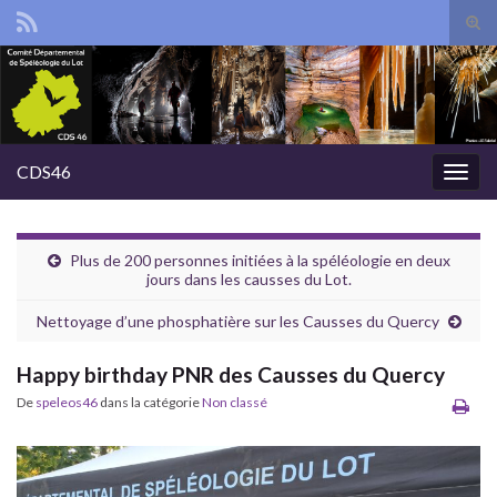
Tog
sear
Search for:
for
CDS46
Togg
navig
Plus de 200 personnes initiées à la spéléologie en deux
jours dans les causses du Lot.
Nettoyage d’une phosphatière sur les Causses du Quercy
Happy birthday PNR des Causses du Quercy
De
speleos46
dans la catégorie
Non classé