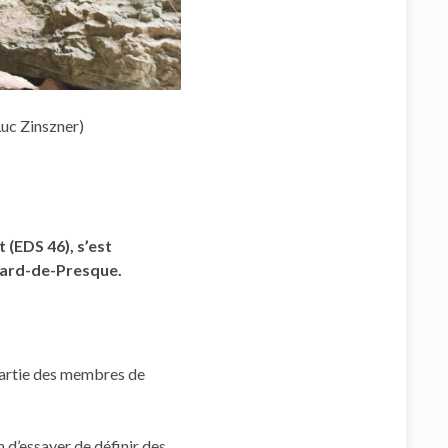
Luc Zinszner)
(EDS 46), s’est
édard-de-Presque.
 partie des membres de
n d’essayer de définir des