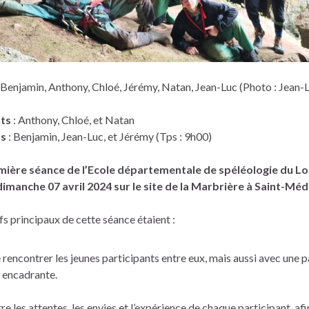
 Benjamin, Anthony, Chloé, Jérémy, Natan, Jean-Luc (Photo : Jean-
nts
: Anthony, Chloé, et Natan
ts
: Benjamin, Jean-Luc, et Jérémy (Tps : 9h00)
ière séance de l’Ecole départementale de spéléologie du Lot 
imanche 07 avril 2024 sur le site de la Marbrière à Saint-M
fs principaux de cette séance étaient :
e rencontrer les jeunes participants entre eux, mais aussi avec une
e encadrante.
e les attentes, les envies et l’expérience de chaque participant, afi