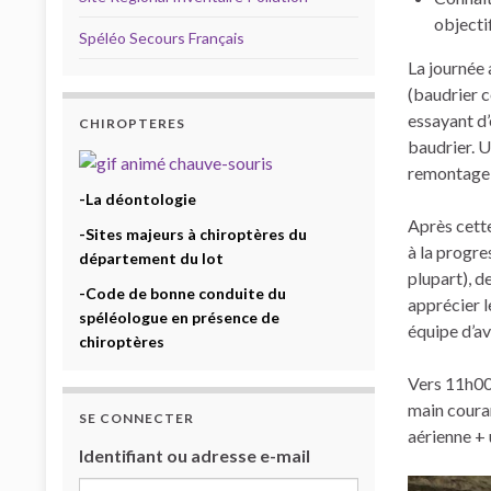
objecti
Spéléo Secours Français
La journée 
(baudrier c
essayant d’
CHIROPTERES
baudrier. U
remontage d
-La déontologie
Après cette
-Sites majeurs à chiroptères du
à la progre
département du lot
plupart), d
-Code de bonne conduite du
apprécier l
spéléologue en présence de
équipe d’av
chiroptères
Vers 11h00,
main couran
SE CONNECTER
aérienne + 
Identifiant ou adresse e-mail