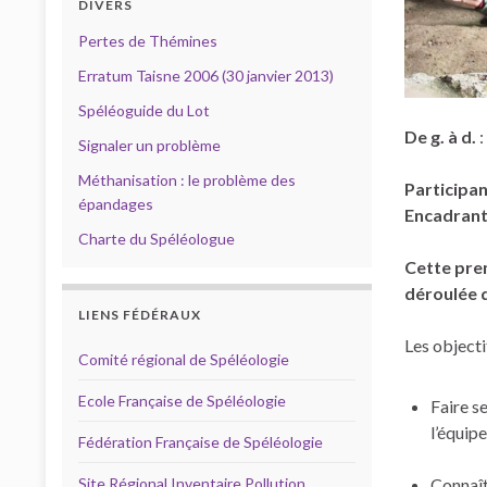
DIVERS
Pertes de Thémines
Erratum Taisne 2006 (30 janvier 2013)
Spéléoguide du Lot
De g. à d.
:
Signaler un problème
Méthanisation : le problème des
Participa
épandages
Encadran
Charte du Spéléologue
Cette prem
déroulée d
LIENS FÉDÉRAUX
Les objecti
Comité régional de Spéléologie
Ecole Française de Spéléologie
Faire s
l’équip
Fédération Française de Spéléologie
Connaîtr
Site Régional Inventaire Pollution