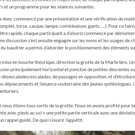
fs et un programme pour les séances suivantes.
a donc commencé par une présentation et une vérification du matér
omplet, torse, casque, lampe, combinaison, gants, …). Pour ce faire
être rapide, chaque participant a d’abord commencé par démonter l
ne discussion s’est ensuite engagée sur les noms et les usages de ch
u baudrier a permis d’aborder le positionnement des éléments sur 
 mise en bouche théorique, direction la grotte de la Marbrière. Un
ssion principalement horizontal et ponctué de petites descentes sur
e désescalades/escalades, de passages en opposition, et d’étroiture
es déplacements et l’aisance souterraine des jeunes spéléologues. 
enturiers.
 nous étions tous sortis de la grotte. Nous en avons profité pour te
te avec pieds au sol + une petite partie verticale avec une déviati
un rappel guidé. De quoi s’ouvrir l’appétit.