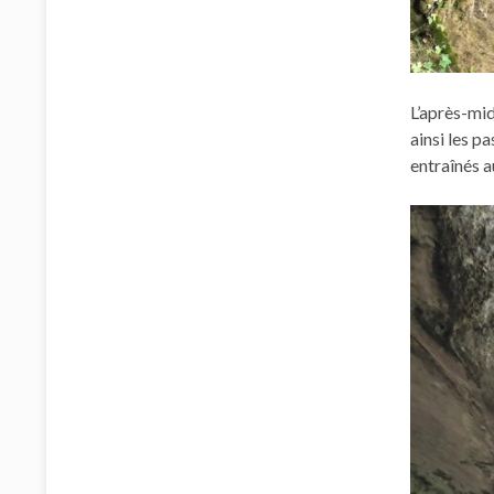
L’après-mid
ainsi les p
entraînés 