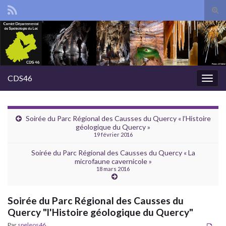
Tog
sear
Search for:
for
CDS46
Togg
navig
Soirée du Parc Régional des Causses du Quercy « l’Histoire
géologique du Quercy »
19 février 2016
Soirée du Parc Régional des Causses du Quercy « La
microfaune cavernicole »
18 mars 2016
Soirée du Parc Régional des Causses du
Quercy "l'Histoire géologique du Quercy"
Par
speleos46