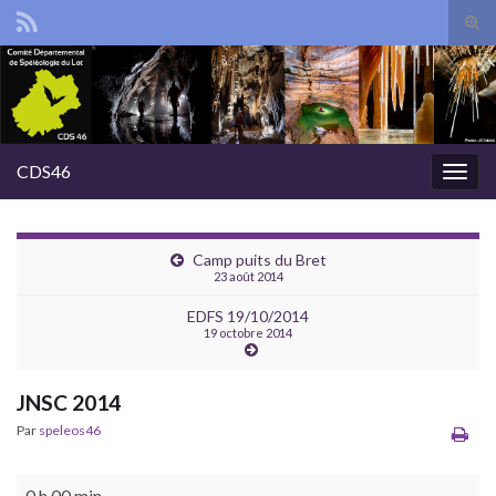
Tog
sear
Search for:
for
CDS46
Togg
navig
Camp puits du Bret
23 août 2014
EDFS 19/10/2014
19 octobre 2014
JNSC 2014
Par
speleos46
JNSC 2014
0 h 00 min