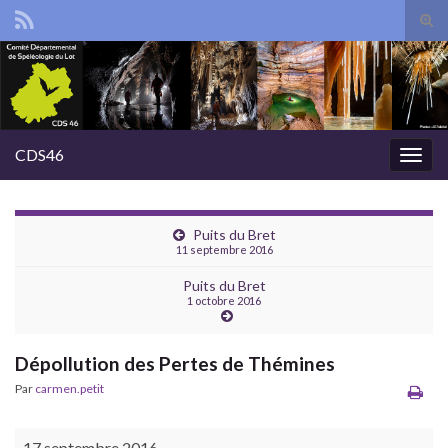
Tog
sear
Search for:
for
CDS46
Togg
navig
Puits du Bret
11 septembre 2016
Puits du Bret
1 octobre 2016
Dépollution des Pertes de Thémines
Par
carmen.petit
Dépollution des Pertes de Thémines
17 septembre 2016