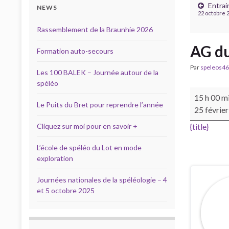
Entra
NEWS
22 octobre 
Rassemblement de la Braunhie 2026
AG du
Formation auto-secours
Par
speleos46
Les 100 BALEK – Journée autour de la
spéléo
AG du CDS
15 h 00 m
Le Puits du Bret pour reprendre l’année
25 févrie
Cliquez sur moi pour en savoir +
{title}
L’école de spéléo du Lot en mode
exploration
Journées nationales de la spéléologie – 4
et 5 octobre 2025