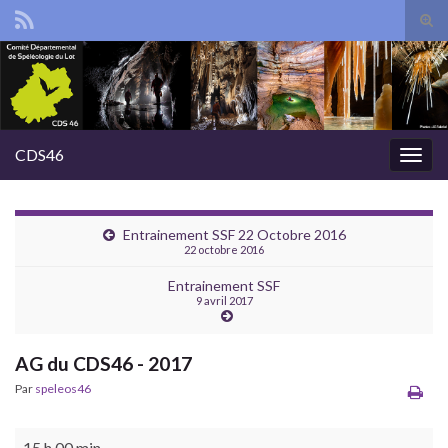
Tog
sear
Search for:
for
CDS46
Togg
navig
Entrainement SSF 22 Octobre 2016
22 octobre 2016
Entrainement SSF
9 avril 2017
AG du CDS46 - 2017
Par
speleos46
AG du CDS46 - 2017
15 h 00 min