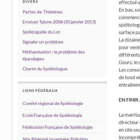
DIVERS
effectué u
En bas, so
Pertes de Thémines
commencé.
Erratum Taisne 2006 (30 janvier 2013)
spéléologu
Spéléoguide du Lot
surface p
La dizain
Signaler un problème
pour venir
Méthanisation : le problème des
différents
épandages
Gours, le 
Charte du Spéléologue
Les conse
de bout en
entraîneme
LIENS FÉDÉRAUX
EN FINI
Comité régional de Spéléologie
La man½uv
Ecole Française de Spéléologie
directeur 
Fédération Française de Spéléologie
en site so
incompréhe
Site Régional Inventaire Pollution