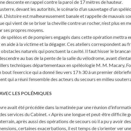
ne descente en rappel contre la paroi de 17 mètres de hauteur.
usterre, devant les autorités, le scénario d’un sauvetage d’un spélé
 L’histoire est malheureusement banale et rappelle de mauvais sou
e qui vient de se briser la cheville contre un rocher, n’est plus en 
ar ses propres moyens.
e de spéléos et de pompiers engagés dans cette opération mettra en
 en aide à la victime et la dégager. Ces ateliers correspondent au 
 obstacles naturels qui ponctuent la cavité. Il faut hisser le brancar
descendre au bas de la pente de la salle du vélodrome, avant d’ent
illers techniques départementaux en spéléologie M. M. Macary, Fou
 bout l’exercice qui a donné lieu vers 17 h 30 à un premier débrief
nt qui a réuni l’ensemble des acteurs du secours en milieu souterra
R AVEC LES POLÉMIQUES
re avait été précédée dans la matinée par une réunion d’informati
des services du Cabinet. « Après une longue et peut-être difficile 
uterrain, après aussi des opérations de secours où il a pu y avoir d
nsions, certaines exacerbations, il est temps de s’orienter ver un