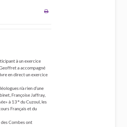
rticipant à un exercice
es Geoffret a accompagné
ivre en direct un exercice
léologues n’a rien d’une
inet, Françoise Jaffray,
sée» à 13 ° du Cuzoul, les
cours Français et du
et des Combes ont