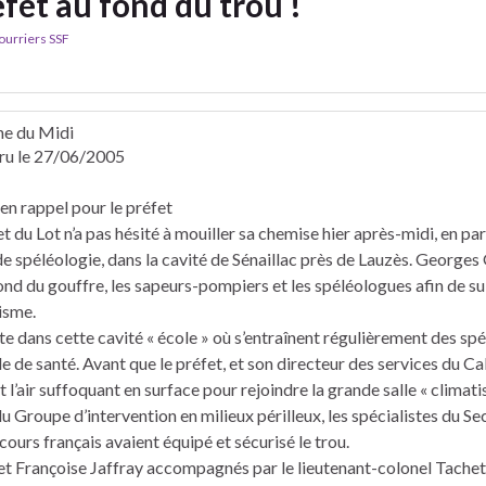
éfet au fond du trou !
ourriers SSF
e du Midi
aru le 27/06/2005
en rappel pour le préfet
et du Lot n’a pas hésité à mouiller sa chemise hier après-midi, en pa
 de spéléologie, dans la cavité de Sénaillac près de Lauzès. Georg
ond du gouffre, les sapeurs-pompiers et les spéléologues afin de su
isme.
e dans cette cavité « école » où s’entraînent régulièrement des spé
de santé. Avant que le préfet, et son directeur des services du Cab
t l’air suffoquant en surface pour rejoindre la grande salle « climati
Groupe d’intervention en milieux périlleux, les spécialistes du Se
ours français avaient équipé et sécurisé le trou.
 et Françoise Jaffray accompagnés par le lieutenant-colonel Tach