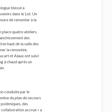
ologue blessé a
venirs dans le Lot. Un
mesure de remonter à la
 place quatre ateliers
franchissement des
d en haut de la salle des
amer la remontée.
cart et Alaux ont suivi
ing à chaud après un
in.
on conduite par le
genèse du plan de secours
es polémiques, des
e collaboration accrue » a