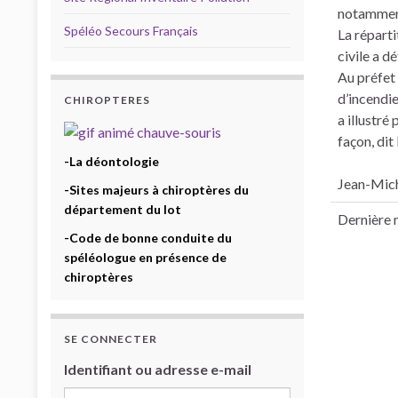
notamment
Spéléo Secours Français
La réparti
civile a d
Au préfet
d’incendie
CHIROPTERES
a illustré
façon, dit
-La déontologie
Jean-Mich
-Sites majeurs à chiroptères du
département du lot
Dernière m
-Code de bonne conduite du
spéléologue en présence de
chiroptères
SE CONNECTER
Identifiant ou adresse e-mail