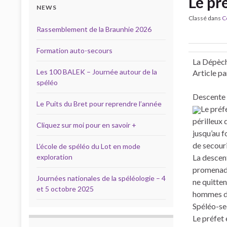
Le pr
NEWS
Classé dans
C
Rassemblement de la Braunhie 2026
Formation auto-secours
La Dépèch
Les 100 BALEK – Journée autour de la
Article p
spéléo
Descente 
Le Puits du Bret pour reprendre l’année
Le préf
périlleux
Cliquez sur moi pour en savoir +
jusqu’au f
de secour
L’école de spéléo du Lot en mode
exploration
La descent
promenade 
Journées nationales de la spéléologie – 4
ne quitten
et 5 octobre 2025
hommes du 
Spéléo-sec
Le préfet