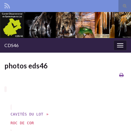
Tog
sear
Search for:
for
CDS46
Togg
navig
photos eds46
CAVITÉS DU LOT
»
ROC DE COR