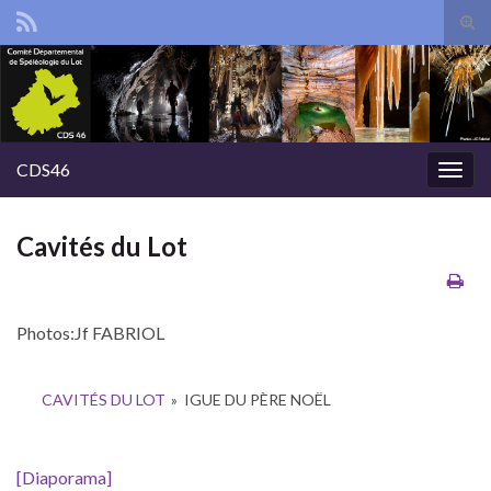
Tog
sear
Search for:
for
CDS46
Togg
navig
Cavités du Lot
Photos:Jf FABRIOL
CAVITÉS DU LOT
»
IGUE DU PÈRE NOËL
[Diaporama]