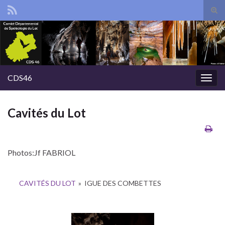
Tog
sear
Search for:
for
CDS46
Togg
navig
Cavités du Lot
Photos:Jf FABRIOL
CAVITÉS DU LOT
»
IGUE DES COMBETTES