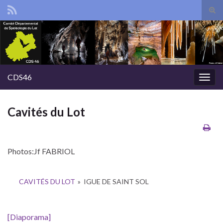
Tog
sear
Search for:
for
CDS46
Togg
navig
Cavités du Lot
Photos:Jf FABRIOL
CAVITÉS DU LOT
»
IGUE DE SAINT SOL
[Diaporama]