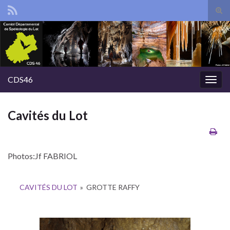
Tog
sear
Search for:
for
CDS46
Togg
navig
Cavités du Lot
Photos:Jf FABRIOL
CAVITÉS DU LOT
»
GROTTE RAFFY