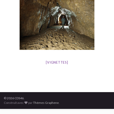
[VIGNETTES]
© 2026 CDS46.
Construit avec
par
Thèmes Graphene
.