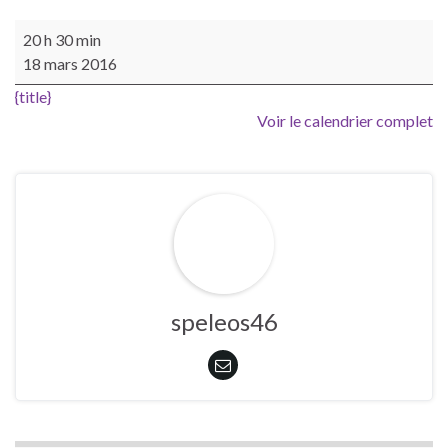
Soirée du Parc Régional des Causses du Quercy "La microfaune 
20 h 30 min
18 mars 2016
{title}
Voir le calendrier complet
speleos46