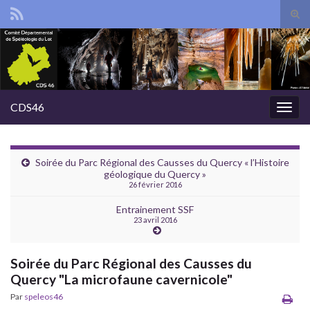
Tog
sear
Search for:
for
CDS46
Togg
navig
Soirée du Parc Régional des Causses du Quercy « l’Histoire
géologique du Quercy »
26 février 2016
Entrainement SSF
23 avril 2016
Soirée du Parc Régional des Causses du
Quercy "La microfaune cavernicole"
Par
speleos46