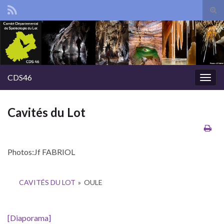
Tog
sear
Search for:
for
CDS46
Togg
navig
Cavités du Lot
Photos:Jf FABRIOL
CAVITÉS DU LOT
»
OULE
[Diaporama]