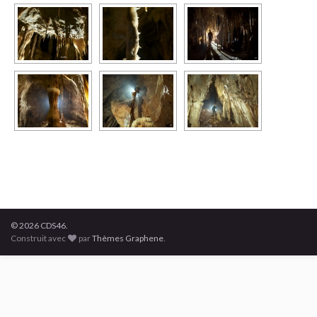
© 2026 CDS46.
Construit avec
par
Thèmes Graphene
.