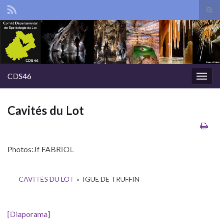
Tog
sear
Search for:
for
CDS46
Togg
navig
Cavités du Lot
Photos:Jf FABRIOL
CAVITÉS DU LOT
»
IGUE DE TRUFFIN
[Diaporama]