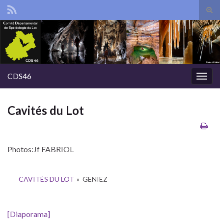
Tog
sear
Search for:
for
CDS46
Togg
navig
Cavités du Lot
Photos:Jf FABRIOL
CAVITÉS DU LOT
»
GENIEZ
[Diaporama]