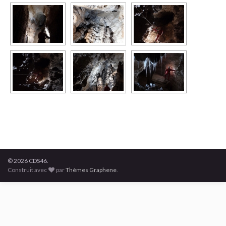
© 2026 CDS46.
Construit avec
par
Thèmes Graphene
.