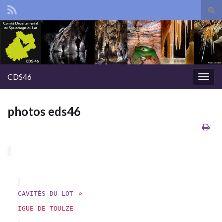
Tog
sear
Search for:
for
CDS46
Togg
navig
photos eds46
CAVITÉS DU LOT
»
IGUE DE TOULZE